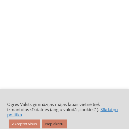
Ogres Valsts ģimnāzijas mājas lapas vietnē tiek
izmantotas sīkdatnes (angļu valodā „cookies” ).
Sīkdatņu
politika
Akceptēt visus
Nepiekrītu