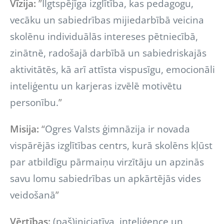
Vīzija:
”
Ilgtspējīga izglītība, kas pedagogu,
vecāku un sabiedrības mijiedarbībā veicina
skolēnu individuālās intereses pētniecībā,
zinātnē, radošajā darbībā un sabiedriskajās
aktivitātēs, kā arī attīsta vispusīgu, emocionāli
inteliģentu un karjeras izvēlē motivētu
personību.
”
Misija:
“
Ogres Valsts ģimnāzija ir novada
vispārējās izglītības centrs, kurā skolēns kļūst
par atbildīgu pārmaiņu virzītāju un apzinās
savu lomu sabiedrības un apkārtējās vides
veidošanā
”
Vērtības:
(paš)iniciatīva, inteliģence un