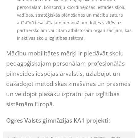
personālam, konsorciju koordinējošās iestādes skolu
vadības, stratēģiskās plānošanas un mācību satura
attīstībā iesaistītajam personālam doties vizītēs uz
partnerskolām vai citām atbilstošām organizācijām, kas
ir aktīvas skolu izglītības sektorā.
Mācību mobilitātes mērķi ir piedāvāt skolu
pedagoģiskajam personālam profesionālās
pilnveides iespējas ārvalstīs, uzlabojot un
dažādojot metodiskās zināšanas un prasmes
un veidojot plašāku izpratni par izglītības
sistēmām Eiropā.
Ogres Valsts ģimnāzijas KA1 projekti: