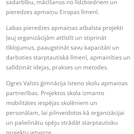
sadarbību, mācīšanos no līdzbiedriem un
pieredzes apmaiņu Eiropas līmenī.
Labas pieredzes apmaiņas atbalsta projekti
ļauj organizācijām attīstīt un stiprināt
tīklojumus, paaugstināt savu kapacitāti un
darboties starptautiskā līmenī, apmainīties un
salīdzināt idejas, prakses un metodes.
Ogres Valsts ģimnāzija īsteno skolu apmaiņas
partnerības. Projektos skola izmanto
mobilitātes iespējas skolēniem un
personālam, lai pilnveidotos kā organizācijai
un palielinātu spēju strādāt starptautisku
projektu ietvaros.