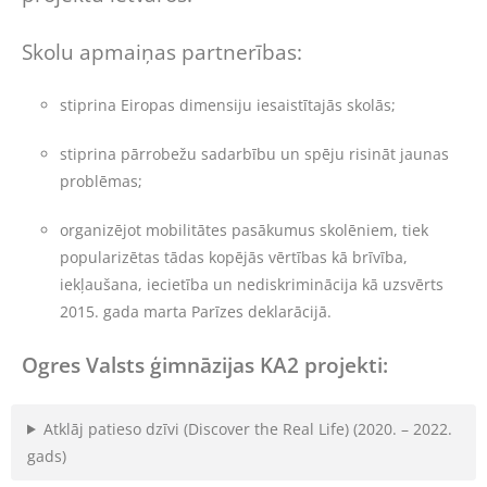
Skolu apmaiņas partnerības:
stiprina Eiropas dimensiju iesaistītajās skolās;
stiprina pārrobežu sadarbību un spēju risināt jaunas
problēmas;
organizējot mobilitātes pasākumus skolēniem, tiek
popularizētas tādas kopējās vērtības kā brīvība,
iekļaušana, iecietība un nediskriminācija kā uzsvērts
2015. gada marta Parīzes deklarācijā.
Ogres Valsts ģimnāzijas KA2 projekti:
Atklāj patieso dzīvi (Discover the Real Life) (2020. – 2022.
gads)