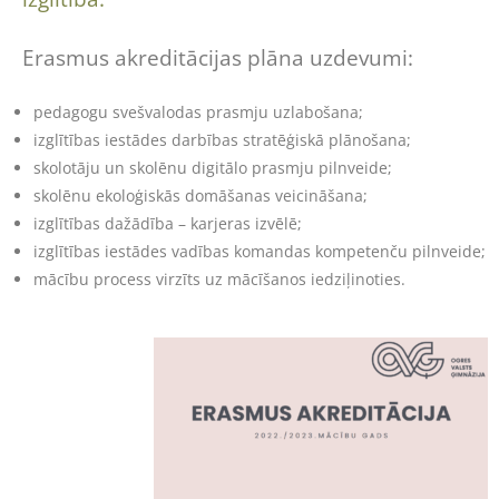
Erasmus akreditācijas plāna uzdevumi:
pedagogu svešvalodas prasmju uzlabošana;
izglītības iestādes darbības stratēģiskā plānošana;
skolotāju un skolēnu digitālo prasmju pilnveide;
skolēnu ekoloģiskās domāšanas veicināšana;
izglītības dažādība – karjeras izvēlē;
izglītības iestādes vadības komandas kompetenču pilnveide;
mācību process virzīts uz mācīšanos iedziļinoties.