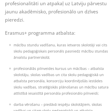
profesionalitāti un atpakaļ uz Latviju pārvestu
jaunu akadēmisko, profesionālo un dzīves
pieredzi.
Erasmus+ programma atbalsta:
mācību stundu vadīšanu, kuras ietvaros skolotāji vai cits
skolu pedagoģiskais personāls pasniedz mācību stundas
ārvalstu partnerskolā;
profesionālās pilnveides kursus un mācības – atbalsta
skolotāju, skolas vadības un cita skolu pedagoģiskā un
atbalsta personāla, konsorciju koordinējošās iestādes
skolu vadības, stratēģiskās plānošanas un mācību satura
attīstībā iesaistītā personāla profesionālo pilnveidi;
darba vērošanu – piedāvā iespēju skolotājiem, skolas
vadībai un citam skolu pedagoģiskā un atbalsta