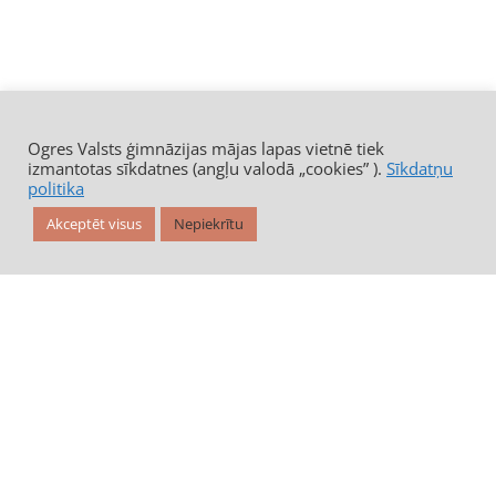
Ogres Valsts ģimnāzijas mājas lapas vietnē tiek
izmantotas sīkdatnes (angļu valodā „cookies” ).
Sīkdatņu
politika
Akceptēt visus
Nepiekrītu