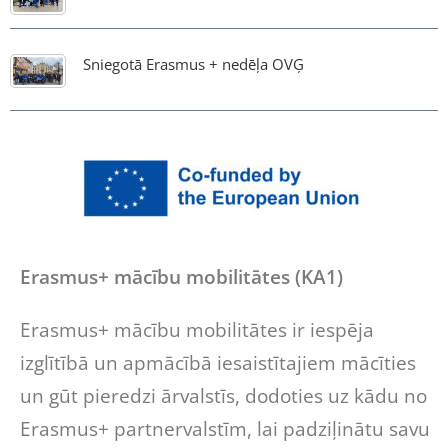
Sniegotā Erasmus + nedēļa OVĢ
Erasmus+ mācību mobilitātes (KA1)
Erasmus+ mācību mobilitātes ir iespēja
izglītībā un apmācībā iesaistītajiem mācīties
un gūt pieredzi ārvalstīs, dodoties uz kādu no
Erasmus+ partnervalstīm, lai padziļinātu savu