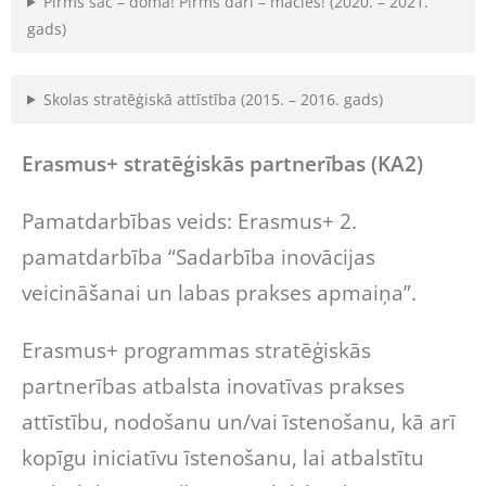
Pirms sāc – domā! Pirms dari – mācies! (2020. – 2021.
gads)
Skolas stratēģiskā attīstība (2015. – 2016. gads)
Erasmus+ stratēģiskās partnerības (KA2)
Pamatdarbības veids: Erasmus+ 2.
pamatdarbība “Sadarbība inovācijas
veicināšanai un labas prakses apmaiņa”.
Erasmus+ programmas stratēģiskās
partnerības atbalsta inovatīvas prakses
attīstību, nodošanu un/vai īstenošanu, kā arī
kopīgu iniciatīvu īstenošanu, lai atbalstītu