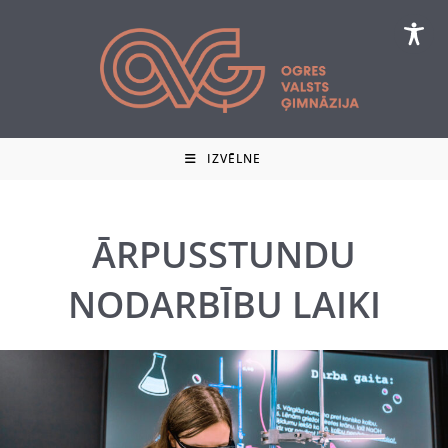
Skip
to
content
IZVĒLNE
ĀRPUSSTUNDU
NODARBĪBU LAIKI