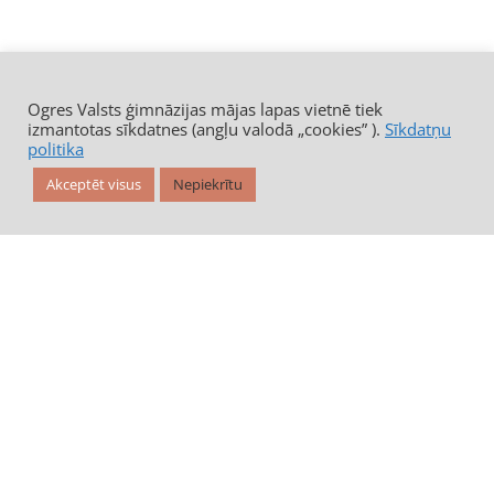
Ogres Valsts ģimnāzijas mājas lapas vietnē tiek
izmantotas sīkdatnes (angļu valodā „cookies” ).
Sīkdatņu
politika
Akceptēt visus
Nepiekrītu
Ogres Valsts ģimnāzija