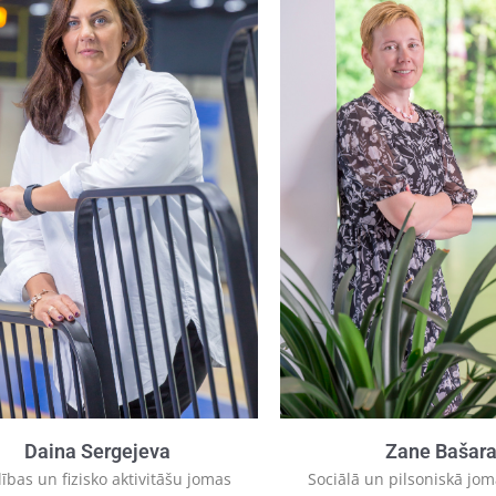
Daina Sergejeva
Zane Bašar
lības un fizisko aktivitāšu jomas
Sociālā un pilsoniskā jom