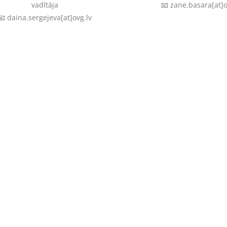
vadītāja
📧 zane.basara[at]o
📧 daina.sergejeva[at]ovg.lv