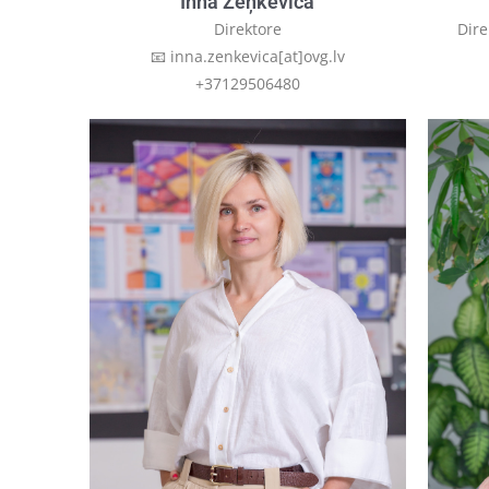
Inna Zeņkeviča
Direktore
Dire
📧 inna.zenkevica[at]ovg.lv
+37129506480