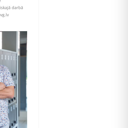
e
iskajā darbā
vg.lv