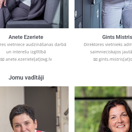
Anete Ezeriete
Gints Mistri
ores vietniece audzināšanas darbā
Direktores vietnieks admi
un interešu izglītībā
saimnieciskajos jaut
📧 anete.ezeriete[at]ovg.lv
📧 gints.mistris[at]o
Jomu vadītāji