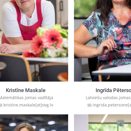
Ingrīda Pēters
Kristīne Maskale
Latviešu valodas jomas
Matemātikas jomas vadītāja
📧 ingrida.petersone[a
📧 kristine.maskale[at]ovg.lv