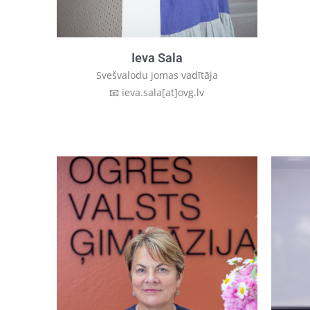
Ieva Sala
Svešvalodu jomas vadītāja
📧 ieva.sala[at]ovg.lv