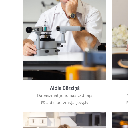
Aldis Bērziņš
Dabaszinātņu jomas vadītājs
📧 aldis.berzins[at]ovg.lv