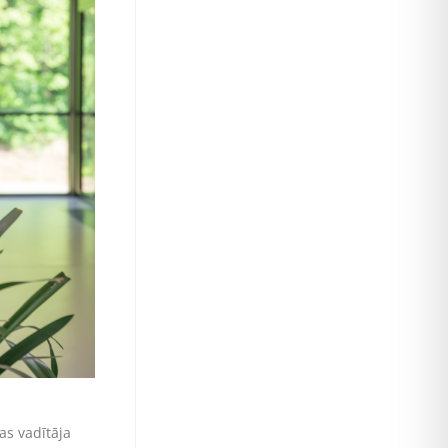
a
as vadītāja