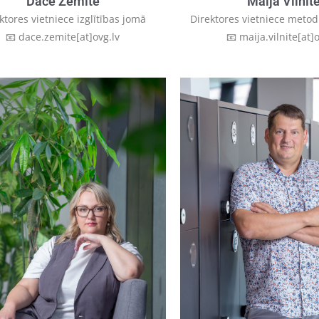
Dace Zemīte
Maija Vilnīt
ktores vietniece izglītības jomā
Direktores vietniece metod
📧 dace.zemite[at]ovg.lv
📧 maija.vilnite[at]o