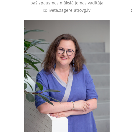
pašizpausmes mākslā jomas vadītāja
📧 iveta.zagere[at]ovg.lv