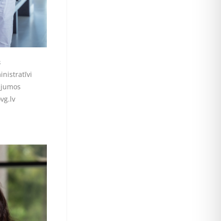
s
nistratīvi
ājumos
vg.lv