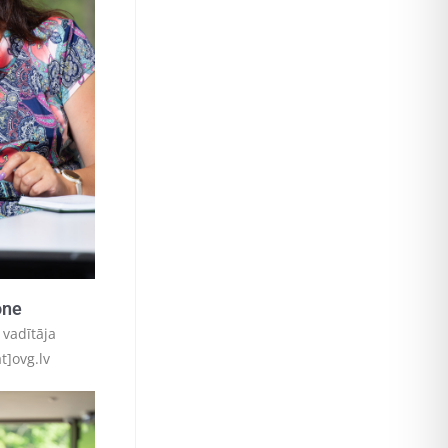
one
 vadītāja
t]ovg.lv