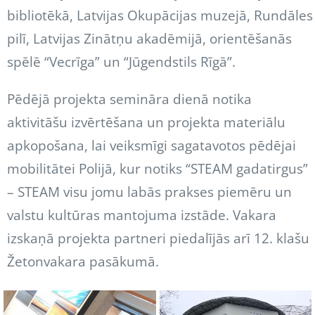
bibliotēkā, Latvijas Okupācijas muzejā, Rundāles
pilī, Latvijas Zinātņu akadēmijā, orientēšanās
spēlē “Vecrīga” un “Jūgendstils Rīgā”.
Pēdējā projekta semināra dienā notika
aktivitāšu izvērtēšana un projekta materiālu
apkopošana, lai veiksmīgi sagatavotos pēdējai
mobilitātei Polijā, kur notiks “STEAM gadatirgus”
– STEAM visu jomu labās prakses piemēru un
valstu kultūras mantojuma izstāde. Vakara
izskaņā projekta partneri piedalījās arī 12. klašu
Žetonvakara pasākumā.