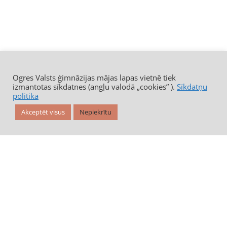
Ogres Valsts ģimnāzijas mājas lapas vietnē tiek
izmantotas sīkdatnes (angļu valodā „cookies” ).
Sīkdatņu
politika
Akceptēt visus
Nepiekrītu