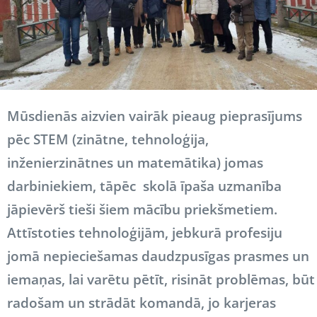
Mūsdienās aizvien vairāk pieaug pieprasījums
pēc STEM (
zinātne, tehnoloģija,
inženierzinātnes un matemātika
) jomas
darbiniekiem, tāpēc skolā īpaša uzmanība
jāpievērš tieši šiem mācību priekšmetiem.
Attīstoties tehnoloģijām, jebkurā profesiju
jomā nepieciešamas daudzpusīgas prasmes un
iemaņas, lai varētu pētīt, risināt problēmas, būt
radošam un strādāt komandā, jo karjeras