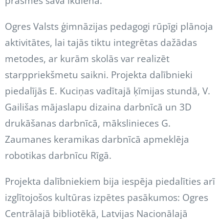
prasmes savā ikdienā.
Ogres Valsts ģimnāzijas pedagogi rūpīgi plānoja
aktivitātes, lai tajās tiktu integrētas dažādas
metodes, ar kurām skolās var realizēt
starppriekšmetu saikni. Projekta dalībnieki
piedalījās E. Kuciņas vadītajā ķīmijas stundā, V.
Gailišas mājaslapu dizaina darbnīcā un 3D
drukāšanas darbnīcā, mākslinieces G.
Zaumanes keramikas darbnīcā apmeklēja
robotikas darbnīcu Rīgā.
Projekta dalībniekiem bija iespēja piedalīties arī
izglītojošos kultūras izpētes pasākumos: Ogres
Centrālajā bibliotēkā, Latvijas Nacionālajā