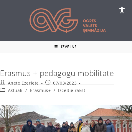
Skip
to
content
IZVĒLNE
Erasmus + pedagogu mobilitāte
Post
Post
Anete Ezeriete
07/03/2023
author:
published:
Post
Aktuāli
/
Erasmus+
/
Izceltie raksti
category: