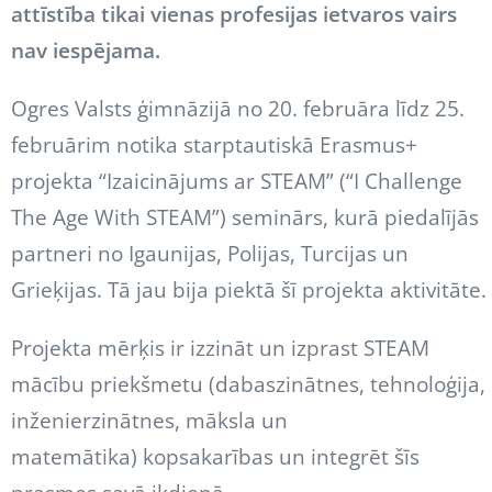
attīstība tikai vienas profesijas ietvaros vairs
nav iespējama.
Ogres Valsts ģimnāzijā no 20. februāra līdz 25.
februārim notika starptautiskā Erasmus+
projekta “Izaicinājums ar STEAM” (“I Challenge
The Age With STEAM”) seminārs, kurā piedalījās
partneri no Igaunijas, Polijas, Turcijas un
Grieķijas. Tā jau bija piektā šī projekta aktivitāte.
Projekta mērķis ir izzināt un izprast STEAM
mācību priekšmetu
(dabaszinātnes, tehnoloģija,
inženierzinātnes, māksla un
matemātika)
kopsakarības un integrēt šīs