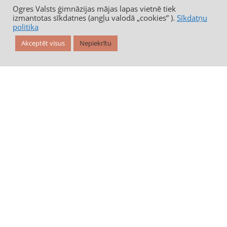
Ogres Valsts ģimnāzijas mājas lapas vietnē tiek
izmantotas sīkdatnes (angļu valodā „cookies” ).
Sīkdatņu
politika
Akceptēt visus
Nepiekrītu
Ogres Valsts ģimnāzija
Tālrunis: 65044522
E–pasts: gimnazija@ogresnovads.lv