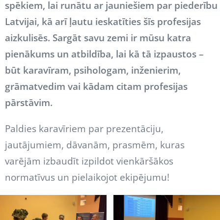
spēkiem, lai runātu ar jauniešiem par piederību
Latvijai, kā arī ļautu ieskatīties šīs profesijas
aizkulisēs. Sargāt savu zemi ir mūsu katra
pienākums un atbildība, lai kā tā izpaustos –
būt karavīram, psihologam, inženierim,
grāmatvedim vai kādam citam profesijas
pārstāvim.
Paldies karavīriem par prezentāciju,
jautājumiem, dāvanām, prasmēm, kuras
varējām izbaudīt izpildot vienkāršākos
normatīvus un pielaikojot ekipējumu!