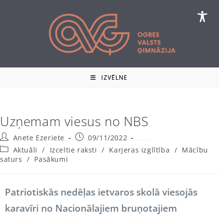
Skip
to
content
IZVĒLNE
Uzņemam viesus no NBS
Post
Post
Anete Ezeriete
09/11/2022
author:
published:
Post
Aktuāli
/
Izceltie raksti
/
Karjeras izglītība
/
Mācību
category:
saturs
/
Pasākumi
Patriotiskās nedēļas ietvaros skolā viesojās
karavīri no Nacionālajiem bruņotajiem