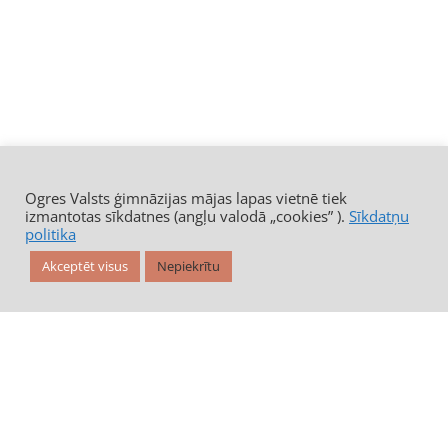
Ogres Valsts ģimnāzijas mājas lapas vietnē tiek
izmantotas sīkdatnes (angļu valodā „cookies” ).
Sīkdatņu
politika
Akceptēt visus
Nepiekrītu