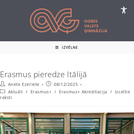
Skip
to
content
IZVĒLNE
Erasmus pieredze Itālijā
Post
Post
Anete Ezeriete
08/12/2025
author:
published:
Post
Aktuāli
/
Erasmus+
/
Erasmus+ Akreditacija
/
Izceltie
category:
raksti