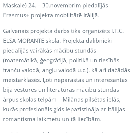
Maskale) 24. – 30.novembrim piedalījās
Erasmus+ projekta mobilitātē Itālijā.
Galvenais projekta darbs tika organizēts I.T.C.
ELSA MORANTE skolā. Projekta dalībnieki
piedalījās vairākās mācību stundās
(matemātikā, ģeogrāfijā, politikā un tiesībās,
franču valodā, angļu valodā u.c.), kā arī dažādās
meistarklasēs. Ļoti neparastas un interesantas
bija vēstures un literatūras mācību stundas
ārpus skolas telpām – Milānas pilsētas ielās,
kurās profesionāls gids iepazīstināja ar Itālijas
romantisma laikmetu un tā liecībām.