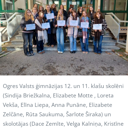
Ogres Valsts ģimnāzijas 12. un 11. klašu skolēni
(Sindija Briežkalna, Elizabete Motte , Loreta
Vekša, Elīna Liepa, Anna Punāne, Elizabete
Zelčāne, Rūta Saukuma, Šarlote Širaka) un
skolotājas (Dace Zemīte, Velga Kalniņa, Kristīne