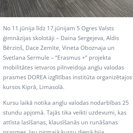
No 11.jūnija līdz 17.jūnijam 5 Ogres Valsts
ģimnāzijas skolotāji – Daina Sergejeva, Aldis
Bērziņš, Dace Zemīte, Vineta Oboznaja un
Svetlana Sermule – “Erasmus +” projekta
mobilitātes ietvaros pilnveidoja angļu valodas
prasmes DOREA izglītības institūta organizētajos
kursos Kiprā, Limasolā.
Kursu laikā notika angļu valodas nodarbības 25
stundu apjomā. Tajās tika veikti uzdevumi, kas
attīsta lasīšanas, klausīšanās un runāšanas
prasmes. Jau pirmajā kursu dienā bija