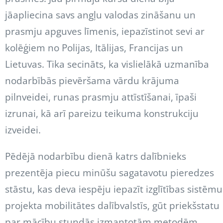
jāapliecina savs angļu valodas zināšanu un
prasmju apguves līmenis, iepazīstinot sevi ar
kolēģiem no Polijas, Itālijas, Francijas un
Lietuvas. Tika secināts, ka vislielākā uzmanība
nodarbībās pievēršama vārdu krājuma
pilnveidei, runas prasmju attīstīšanai, īpaši
izrunai, kā arī pareizu teikuma konstrukciju
izveidei.
Pēdējā nodarbību dienā katrs dalībnieks
prezentēja piecu minūšu sagatavotu pieredzes
stāstu, kas deva iespēju iepazīt izglītības sistēmu
projekta mobilitātes dalībvalstīs, gūt priekšstatu
par mācību stundās izmantotām metodēm,