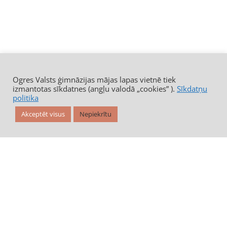
Ogres Valsts ģimnāzijas mājas lapas vietnē tiek
izmantotas sīkdatnes (angļu valodā „cookies” ).
Sīkdatņu
politika
Akceptēt visus
Nepiekrītu